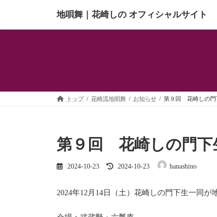
コ
ナ
地唄舞｜花崎しの オフィシャルサイト
ン
ビ
テ
ゲ
ン
ー
ツ
シ
へ
ョ
ス
ン
キ
に
ッ
移
プ
動
トップ
花崎流地唄舞
お知らせ
第９回 花崎しの門
第９回 花崎しの門下
最
2024-10-23
2024-10-23
hanashino
終
更
新
2024年12月14日（土）花崎しの門下生一同
日
時
: