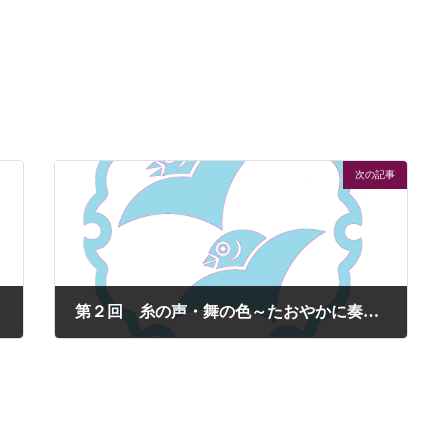
次の記事
第２回 糸の声・舞の色～たおやかに奏でる地歌筝曲と地唄舞～
2025-05-08