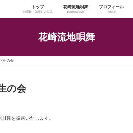
トップ
花崎流地唄舞
プロフィール
地唄舞 花崎しの公式
Hanasaki style
Profile
花崎流地唄舞
下生の会
生の会
が地唄舞を披露いたします。