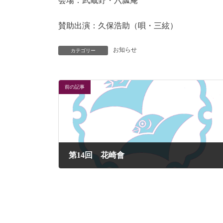
会場：武蔵野・六瓢庵
賛助出演：久保浩助（唄・三絃）
お知らせ
カテゴリー
前の記事
第14回 花崎會
2024-06-30