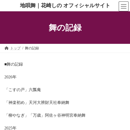
コ
ナ
地唄舞｜花崎しの オフィシャルサイト
ン
ビ
テ
ゲ
ン
ー
ツ
シ
舞の記録
へ
ョ
ス
ン
キ
に
ッ
移
トップ
舞の記録
プ
動
■舞の記録
2026年
「こすの戸」六瓢庵
「神楽初め」天河大辨財天社奉納舞
「柳やなぎ」「万歳」阿佐ヶ谷神明宮奉納舞
2025年