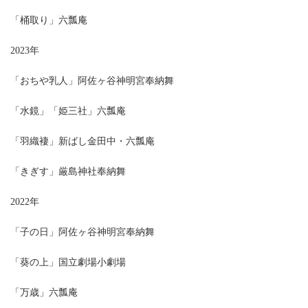
「桶取り」六瓢庵
2023年
「おちや乳人」阿佐ヶ谷神明宮奉納舞
「水鏡」「姫三社」六瓢庵
「羽織褄」新ばし金田中・六瓢庵
「きぎす」厳島神社奉納舞
2022年
「子の日」阿佐ヶ谷神明宮奉納舞
「葵の上」国立劇場小劇場
「万歳」六瓢庵