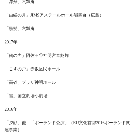
「浮舟」六瓢庵
「由縁の月」JIMSアステールホール能舞台（広島）
「黒髪」六瓢庵
2017年
「鶴の声」阿佐ヶ谷神明宮奉納舞
「こすの戸」赤坂区民ホール
「高砂」プラザ神明ホール
「雪」国立劇場小劇場
2016年
「夕顔」他 「ポーランド公演」（EU文化首都2016ポーランド関
連事業）