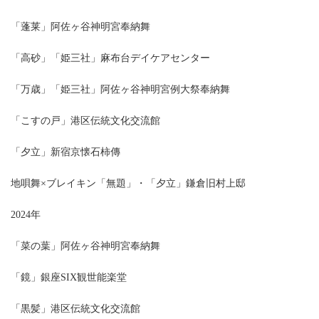
「蓬莱」阿佐ヶ谷神明宮奉納舞
「高砂」「姫三社」麻布台デイケアセンター
「万歳」「姫三社」阿佐ヶ谷神明宮例大祭奉納舞
「こすの戸」港区伝統文化交流館
「夕立」新宿京懐石柿傳
地唄舞×ブレイキン「無題」・「夕立」鎌倉旧村上邸
2024年
「菜の葉」阿佐ヶ谷神明宮奉納舞
「鏡」銀座SIX観世能楽堂
「黒髪」港区伝統文化交流館