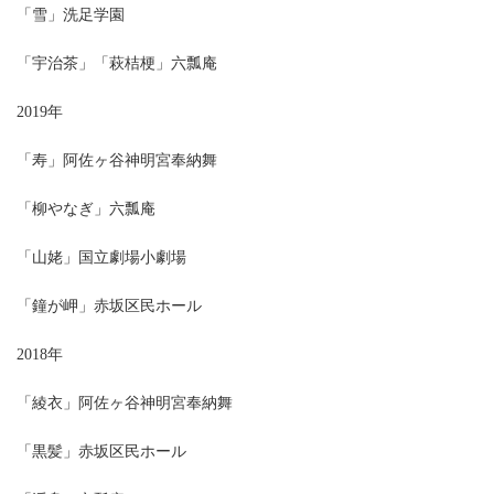
「雪」洗足学園
「宇治茶」「萩桔梗」六瓢庵
2019年
「寿」阿佐ヶ谷神明宮奉納舞
「柳やなぎ」六瓢庵
「山姥」国立劇場小劇場
「鐘が岬」赤坂区民ホール
2018年
「綾衣」阿佐ヶ谷神明宮奉納舞
「黒髪」赤坂区民ホール